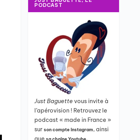
JUST BAGUETTE, LE
PODCAST
Just Baguette
vous invite à
l’apérovision ! Retrouvez le
podcast « made in France »
sur
, ainsi
son compte Instagram
que
sa chaîne Youtube.