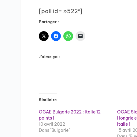
[poll id= »522″]
Partager :
J’aime ça :
Similaire
OGAE Bulgarie 2022 : Italie 12
OGAE Slov
points !
Hongrie e
10 avril 2022
Italie !
Dans "Bulgarie"
15 avril 2
Dans "Eur