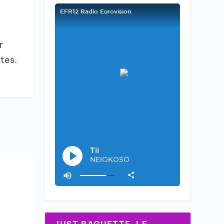
r
tes.