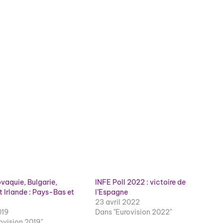
aquie, Bulgarie,
INFE Poll 2022 : victoire de
t Irlande : Pays-Bas et
l’Espagne
23 avril 2022
019
Dans "Eurovision 2022"
ovision 2019"