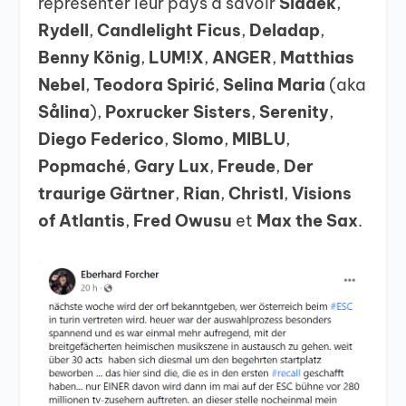
représenter leur pays à savoir
Sladek
,
Rydell
,
Candlelight Ficus
,
Deladap
,
Benny König
,
LUM!X
,
ANGER
,
Matthias
Nebel
,
Teodora Spirić
,
Selina
Maria
(aka
Sålina
),
Poxrucker Sisters
,
Serenity
,
Diego Federico
,
Slomo
,
MIBLU
,
Popmaché
,
Gary Lux
,
Freude
,
Der
traurige Gärtner
,
Rian
,
Christl
,
Visions
of Atlantis
,
Fred Owusu
et
Max the Sax
.