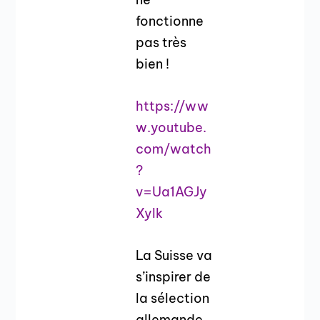
fonctionne
pas très
bien !
https://ww
w.youtube.
com/watch
?
v=Ua1AGJy
Xylk
La Suisse va
s’inspirer de
la sélection
allemande