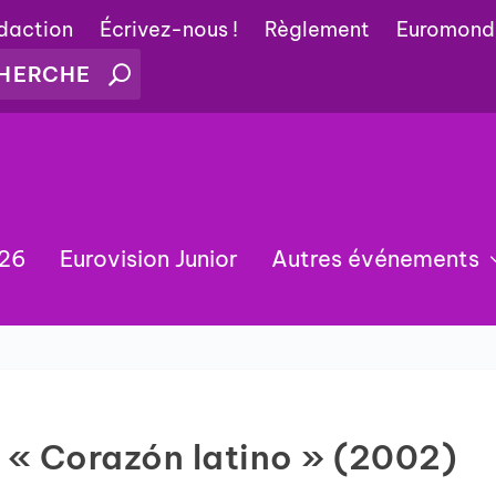
édaction
Écrivez-nous !
Règlement
Euromond
026
Eurovision Junior
Autres événements
: « Corazón latino » (2002)