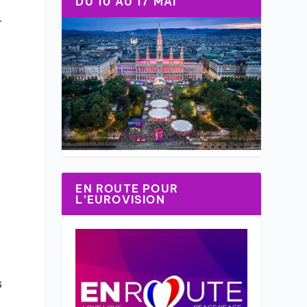
DU 10 AU 17 MAI
.
EN ROUTE POUR
L’EUROVISION
s