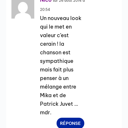
sur 26 août 2014 à
20:54
Un nouveau look
qui le met en
valeur c’est
cerain ! la
chanson est
sympathique
mais fait plus
penser à un
mélange entre
Mika et de
Patrick Juvet …
mdr.
RÉPONSE