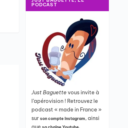
JUST BAGUETTE, LE
,
PODCAST
Just Baguette
vous invite à
l’apérovision ! Retrouvez le
podcast « made in France »
sur
, ainsi
son compte Instagram
que
sa chaîne Youtube.