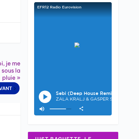
i, je me
 sous la
pluie »
IVANT