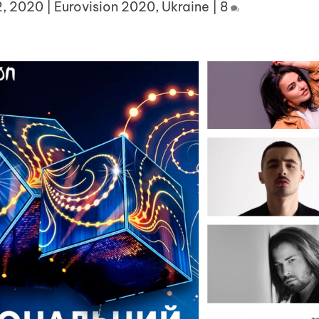
2, 2020
|
Eurovision 2020
,
Ukraine
|
8