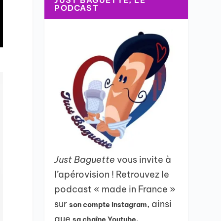
JUST BAGUETTE, LE
PODCAST
Just Baguette
vous invite à
l’apérovision ! Retrouvez le
podcast « made in France »
sur
, ainsi
son compte Instagram
que
sa chaîne Youtube.