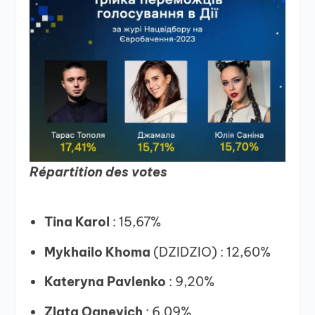
Répartition des votes
Tina Karol
: 15,67%
Mykhailo Khoma
(DZIDZIO) : 12,60%
Kateryna Pavlenko
: 9,20%
Zlata Ognevich
: 6,09%