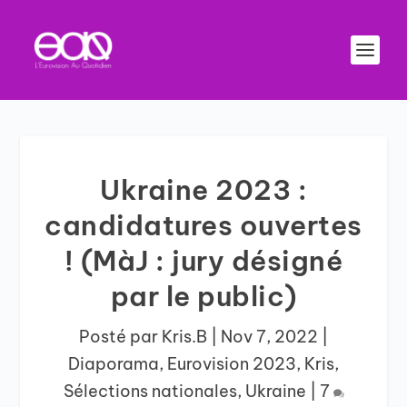
Ukraine 2023 :
candidatures ouvertes
! (MàJ : jury désigné
par le public)
Posté par
Kris.B
|
Nov 7, 2022
|
Diaporama
,
Eurovision 2023
,
Kris
,
Sélections nationales
,
Ukraine
|
7