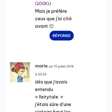
Q00KU
Mais je préfère
ceux que j’ai cité
avant 🙂
RÉPONSE
marie
sur 15 juillet 2016
à 20:55
dés que j’avais
entendu
« fairytale »
j’étais sûre d’une
victoire haut les