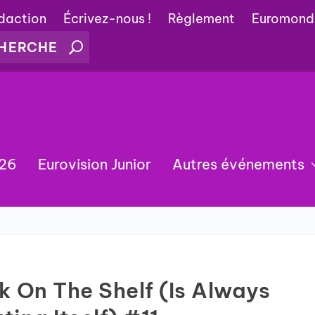
édaction
Écrivez-nous !
Règlement
Euromond
026
Eurovision Junior
Autres événements
k On The Shelf (Is Always