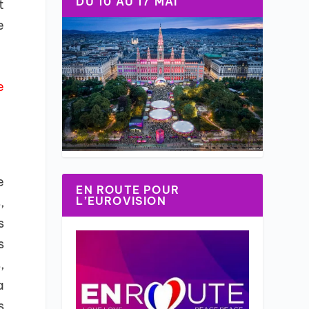
DU 10 AU 17 MAI
t
e
e
e
EN ROUTE POUR
L’EUROVISION
,
s
s
,
a
s