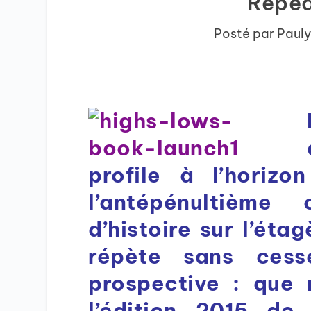
Repeat
Posté par
Pauly
profile à l’horiz
l’antépénultième
d’histoire sur l’éta
répète sans cess
prospective : que n
l’édition 2015 de