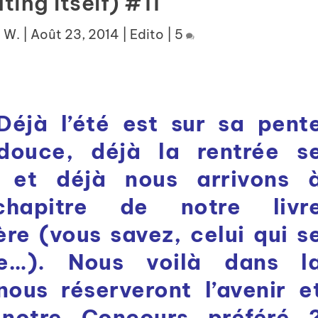
ing Itself) #11
 W.
|
Août 23, 2014
|
Edito
|
5
Déjà l’été est sur sa pent
douce, déjà la rentrée s
on et déjà nous arrivons 
 chapitre de notre livr
gère (vous savez, celui qui s
e…). Nous voilà dans l
ous réserveront l’avenir e
 notre Concours préféré 