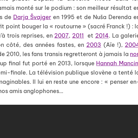
mais monté sur le podium : son meilleur résultat e
es de
Darja Švajger
en 1995 et de Nuša Derenda e
it point bouger la « routourne » (sacré Franck !) : l
’à trois reprises, en
2007
,
2011
et
2014
. La galeri
on côté, des années fastes, en
2003
(Aïe !),
200
de 2010, les fans transis regretteront à jamais la
no
oup final fut porté en 2013, lorsque
Hannah Mancin
i-finale. La télévision publique slovène a tenté l
aginables. Il lui en reste une encore : « penser en
 nos amis anglophones…