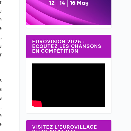
r
e
e
e
,
EUROVISION 2026 :
e
ÉCOUTEZ LES CHANSONS
EN COMPÉTITION
r
s
s
s
.
e
e
VISITEZ L’EUROVILLAGE