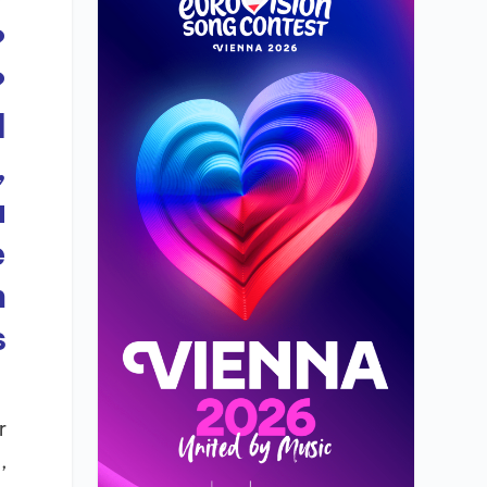
?
?
l
,
a
e
n
s
r
,