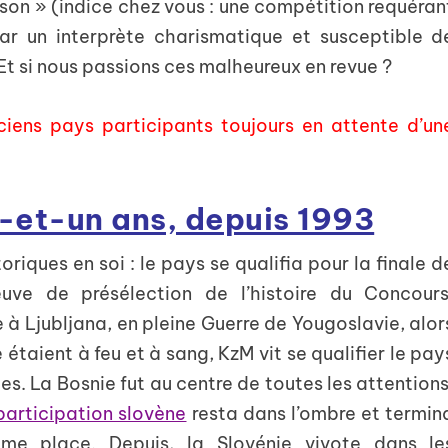
son » (indice chez vous : une compétition requéran
r un interprète charismatique et susceptible d
Et si nous passions ces malheureux en revue ?
ciens pays participants toujours en attente d’un
t-et-un ans, depuis 1993
oriques en soi : le pays se qualifia pour la finale d
uve de présélection de l’histoire du Concours
à Ljubljana, en pleine Guerre de Yougoslavie, alor
 étaient à feu et à sang, KzM vit se qualifier le pay
es. La Bosnie fut au centre de toutes les attentions
participation slovène
resta dans l’ombre et termin
me place. Depuis, la Slovénie vivote dans le