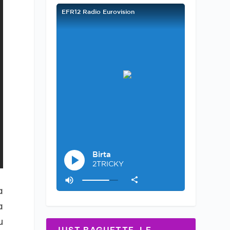
a
a
u