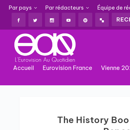
Par pays
Par rédacteurs
Équipe de r
Accueil
Eurovision France
Vienne 2
The History Boo