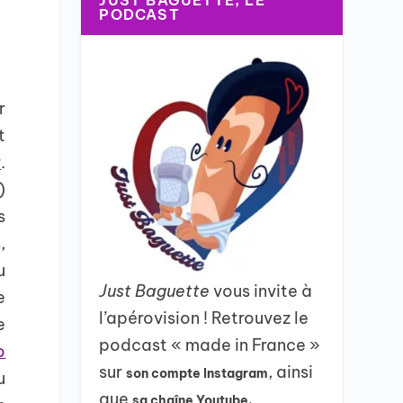
JUST BAGUETTE, LE
PODCAST
r
t
r
.
)
s
,
u
Just Baguette
vous invite à
e
l’apérovision ! Retrouvez le
e
podcast « made in France »
o
sur
, ainsi
son compte Instagram
u
que
sa chaîne Youtube.