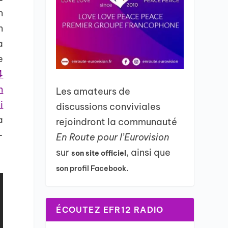
n
n
a
e
4
n
Les amateurs de
i
discussions conviviales
a
rejoindront la communauté
-
En Route pour l’Eurovision
sur
, ainsi que
son site officiel
son profil Facebook.
ÉCOUTEZ EFR12 RADIO