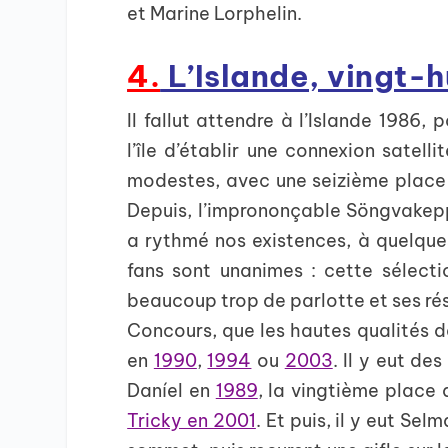
et Marine Lorphelin.
4.
L’Islande, vingt-h
Il fallut attendre à l’Islande 1986,
l’île d’établir une connexion satell
modestes, avec une seizième place 
Depuis, l’imprononçable Söngvakepp
a rythmé nos existences, à quelque
fans sont unanimes : cette sélec
beaucoup trop de parlotte et ses résu
Concours, que les hautes qualités de
en
1990
,
1994
ou
2003
. Il y eut de
Daníel en
1989
, la vingtième place
Tricky en 2001
. Et puis, il y eut Se