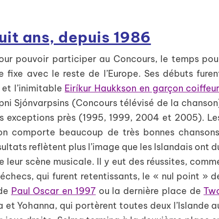
uit ans, depuis 1986
 pour pouvoir participer au Concours, le temps pou
ite fixe avec le reste de l’Europe. Ses débuts furen
et l’inimitable
Eiríkur Haukkson en garçon coiffeu
ni Sjónvarpsins (Concours télévisé de la chanson
s exceptions près (1995, 1999, 2004 et 2005). Le
tion comporte beaucoup de très bonnes chansons
ltats reflètent plus l’image que les Islandais ont d
 leur scène musicale. Il y eut des réussites, comm
s échecs, qui furent retentissants, le « nul point » d
 de
Paul Oscar en 1997
ou la dernière place de
Tw
lma et Yohanna, qui portèrent toutes deux l’Islande a