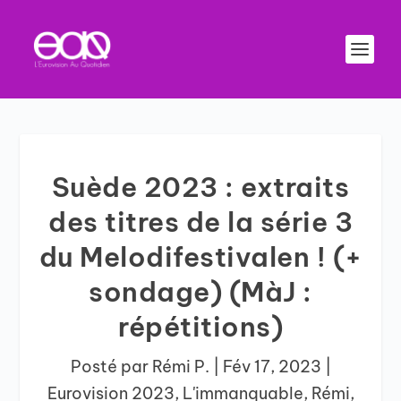
Suède 2023 : extraits
des titres de la série 3
du Melodifestivalen ! (+
sondage) (MàJ :
répétitions)
Posté par
Rémi P.
|
Fév 17, 2023
|
Eurovision 2023
,
L'immanquable
,
Rémi
,