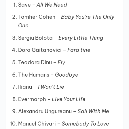
Save –
All We Need
Tomher Cohen –
Baby You’re The Only
One
Sergiu Bolota –
Every Little Thing
Dora Gaitanovici –
Fara tine
Teodora Dinu –
Fly
The Humans –
Goodbye
Iliana –
I Won’t Lie
Evermorph –
Live Your Life
Alexandru Ungureanu –
Sail With Me
Manuel Chivari –
Somebody To Love