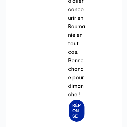
d’aller
conco
urir en
Rouma
nie en
tout
cas.
Bonne
chanc
e pour
diman
che !
RÉP
ON
SE