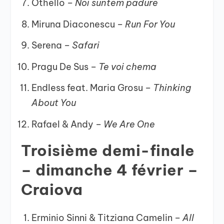
Othello –
Noi suntem padure
Miruna Diaconescu –
Run For You
Serena –
Safari
Pragu De Sus –
Te voi chema
Endless feat. Maria Grosu –
Thinking
About You
Rafael & Andy –
We Are One
Troisième demi-finale
– dimanche 4 février –
Craiova
Erminio Sinni & Titziana Camelin –
All