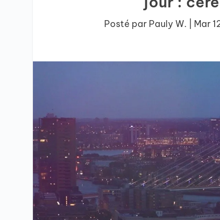
jour : cér
Posté par
Pauly W.
|
Mar 1