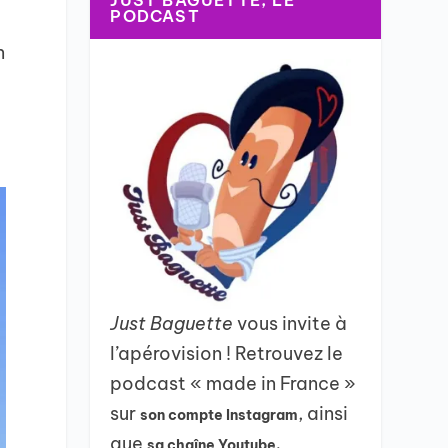
JUST BAGUETTE, LE
PODCAST
n
Just Baguette
vous invite à
l’apérovision ! Retrouvez le
podcast « made in France »
sur
, ainsi
son compte Instagram
que
sa chaîne Youtube.