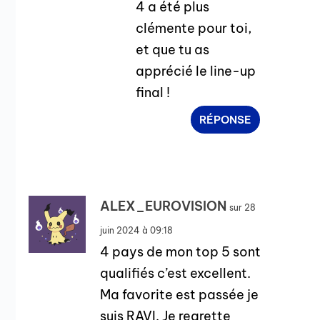
4 a été plus
clémente pour toi,
et que tu as
apprécié le line-up
final !
RÉPONSE
ALEX_EUROVISION
sur 28
juin 2024 à 09:18
4 pays de mon top 5 sont
qualifiés c’est excellent.
Ma favorite est passée je
suis RAVI. Je regrette