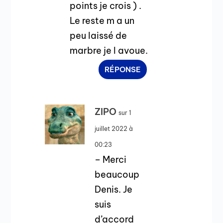
points je crois ) .
Le reste m a un
peu laissé de
marbre je l avoue.
RÉPONSE
ZIPO
sur 1
juillet 2022 à
00:23
– Merci
beaucoup
Denis. Je
suis
d’accord