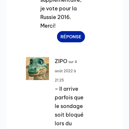
je vote pour la
Russie 2016.
Merci!
RÉPONSE
ZIPO
sur 4
août 2022 à
21:25
– Il arrive
parfois que
le sondage
soit bloqué
lors du