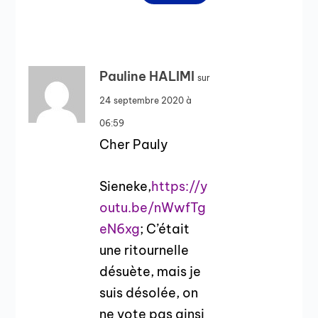
Pauline HALIMI
sur
24 septembre 2020 à
06:59
Cher Pauly
Sieneke,
https://y
outu.be/nWwfTg
eN6xg
; C’était
une ritournelle
désuète, mais je
suis désolée, on
ne vote pas ainsi