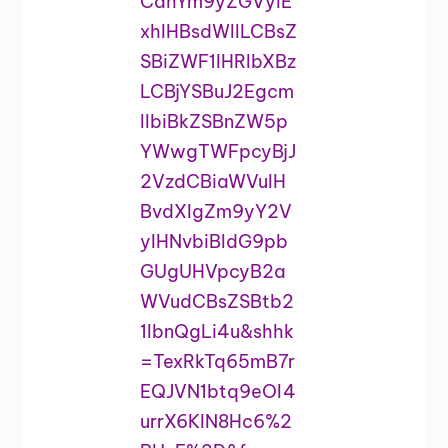
CdhYm9yZGVyIE
xhIHBsdWllLCBsZ
SBiZWF1IHRlbXBz
LCBjYSBuJ2Egcm
llbiBkZSBnZW5p
YWwgTWFpcyBjJ
2VzdCBiaWVuIH
BvdXIgZm9yY2V
yIHNvbiBldG9pb
GUgUHVpcyB2a
WVudCBsZSBtb2
1lbnQgLi4u&shhk
=TexRkTq65mB7r
EQJVN1btq9eOl4
urrX6KIN8Hc6%2