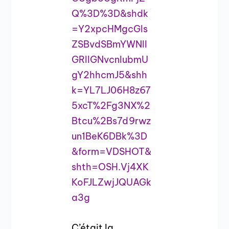
Q%3D%3D&shdk
=Y2xpcHMgcGls
ZSBvdSBmYWNlI
GRlIGNvcnlubmU
gY2hhcmJ5&shh
k=YL7LJ06H8z67
5xcT%2Fg3NX%2
Btcu%2Bs7d9rwz
un1BeK6DBk%3D
&form=VDSHOT&
shth=OSH.Vj4XK
KoFJLZwjJQUAGk
a3g
C’était la