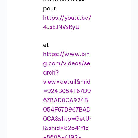
pour
https://youtu.be/
4JsEJNVsRyU
et
https://www.bin
g.com/videos/se
arch?
view=detail&mid
=924B054F67D9
67BAD0CA924B
054F67D967BAD
0CA&shtp=GetUr
l&shid=82541f1c
-8605-4192-