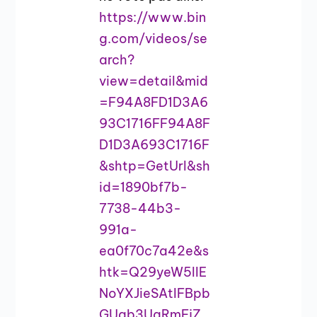
https://www.bin
g.com/videos/se
arch?
view=detail&mid
=F94A8FD1D3A6
93C1716FF94A8F
D1D3A693C1716F
&shtp=GetUrl&sh
id=1890bf7b-
7738-44b3-
991a-
ea0f70c7a42e&s
htk=Q29yeW5lIE
NoYXJieSAtIFBpb
GUgb3UgRmFjZ