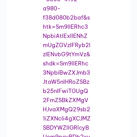
a980-
f38d080b2baf&s
htk=Sm9lIERhc3
NpbiAtIExlIENhZ
mUgZGVzIFRyb2l
zIENvbG9tYmVz&
shdk=Sm9lIERhc
3NpbiBwZXJmb3
JtaW5nIHRoZSBz
b25nIFwiTGUgQ
2FmZSBkZXMgV
HJvaXMgQ29sb2
1iZXNcIi4gXCJMZ
SBDYWZlIGRlcyB
Ucm9pcyBDb2xv