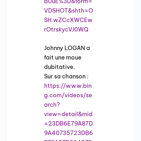
BUuE%3D&form=
VDSHOT&shth=O
SH.wZCcXWCEw
rOtrskycVJ0WQ
Johnny LOGAN a
fait une moue
dubitative.
Sur sa chanson :
https://www.bin
g.com/videos/se
arch?
view=detail&mid
=23DB6E79A87D
9A40735723DB6