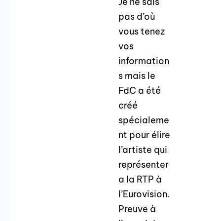
Je ne sais
pas d’où
vous tenez
vos
information
s mais le
FdC a été
créé
spécialeme
nt pour élire
l’artiste qui
représenter
a la RTP à
l’Eurovision.
Preuve à