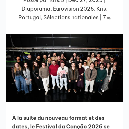
Posté par
Kris.B
|
Déc 27, 2025
|
Diaporama
,
Eurovision 2026
,
Kris
,
Portugal
,
Sélections nationales
|
7
À la suite du nouveau format et des
dates, le Festival da Canção 2026 se