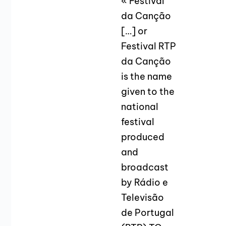
« Festival
da Canção
[…] or
Festival RTP
da Canção
is the name
given to the
national
festival
produced
and
broadcast
by Rádio e
Televisão
de Portugal