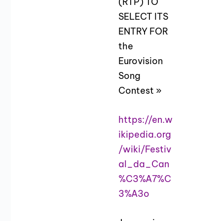
(RTP) TO
SELECT ITS
ENTRY FOR
the
Eurovision
Song
Contest »
https://en.w
ikipedia.org
/wiki/Festiv
al_da_Can
%C3%A7%C
3%A3o