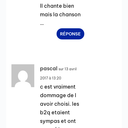
Il chante bien
mais la chanson
…
RÉPONSE
pascal
sur 13 avril
2017 à 13:20
c est vraiment
dommage de l
avoir choisi. les
b2q etaient
sympas et ont