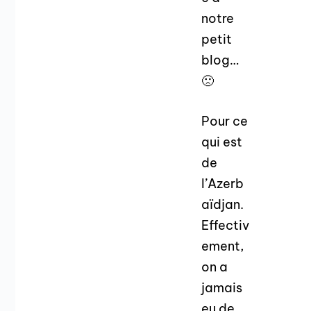
notre
petit
blog…
🙁
Pour ce
qui est
de
l’Azerb
aïdjan.
Effectiv
ement,
on a
jamais
eu de