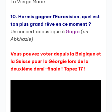
La Vierge Marie
10. Hormis gagner l’Eurovision, quel est
ton plus grand rêve en ce moment ?
Un concert acoustique à
Gagra
(
en
Abkhazie)
Vous pouvez voter depuis la Belgique et
la Suisse pour la Géorgie lors de la
deuxième demi-finale ! Tapez 17 !