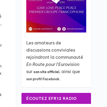
é
,
Les amateurs de
u
discussions conviviales
rejoindront la communauté
En Route pour l’Eurovision
n
sur
, ainsi que
son site officiel
x
son profil Facebook.
a
ÉCOUTEZ EFR12 RADIO