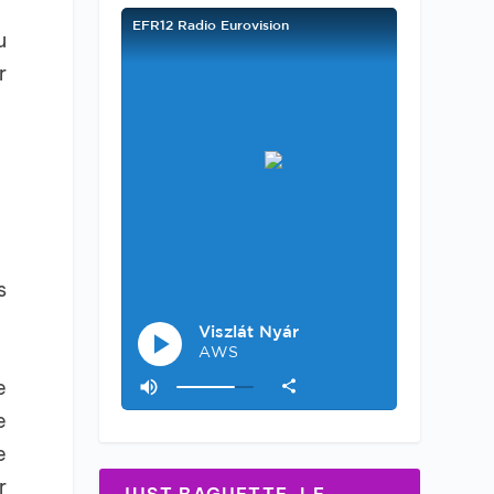
u
r
s
e
e
e
r