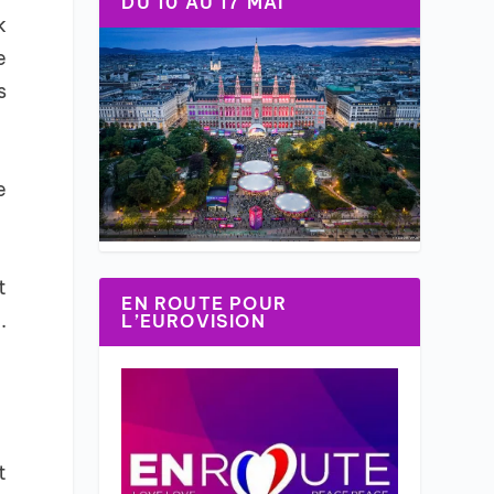
DU 10 AU 17 MAI
k
e
s
e
t
EN ROUTE POUR
.
L’EUROVISION
t