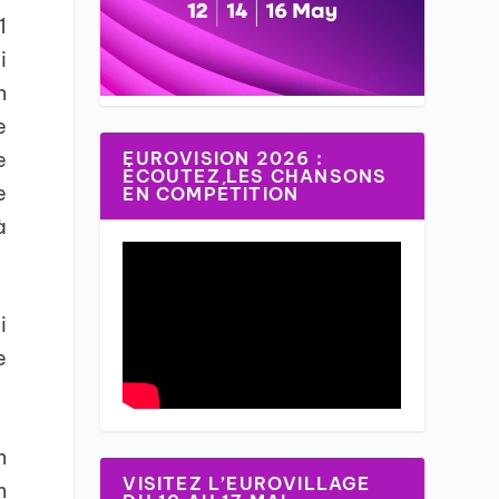
1
i
n
e
e
EUROVISION 2026 :
ÉCOUTEZ LES CHANSONS
e
EN COMPÉTITION
à
i
e
n
VISITEZ L’EUROVILLAGE
n