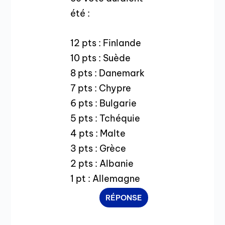
été :
12 pts : Finlande
10 pts : Suède
8 pts : Danemark
7 pts : Chypre
6 pts : Bulgarie
5 pts : Tchéquie
4 pts : Malte
3 pts : Grèce
2 pts : Albanie
1 pt : Allemagne
RÉPONSE