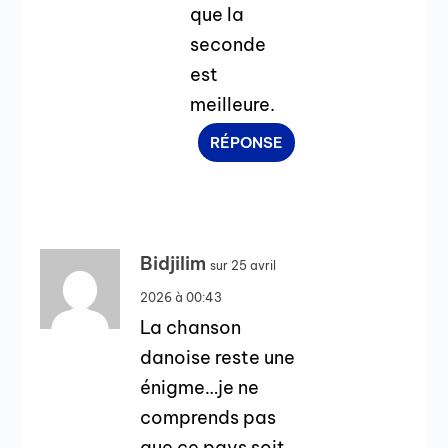
que la
seconde
est
meilleure.
RÉPONSE
Bidjilim
sur 25 avril
2026 à 00:43
La chanson
danoise reste une
énigme…je ne
comprends pas
que ce pays soit