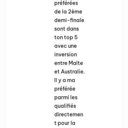
préférées
de la 2ème
demi-finale
sont dans
ton top 5
avec une
inversion
entre Malte
et Australie.
Il y a ma
préférée
parmi les
qualifiés
directemen
t pour la