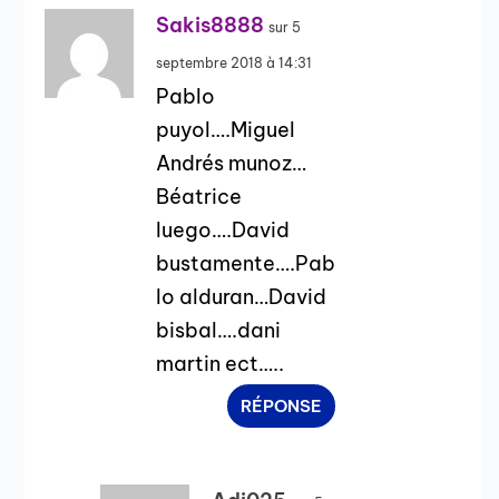
Sakis8888
sur 5
septembre 2018 à 14:31
Pablo
puyol….Miguel
Andrés munoz…
Béatrice
luego….David
bustamente….Pab
lo alduran…David
bisbal….dani
martin ect…..
RÉPONSE