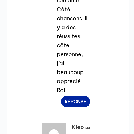
semaine.
Côté
chansons, il
y a des
réussites,
côté
personne,
j’ai
beaucoup
apprécié
Roi.
RÉPONSE
Kleo
sur