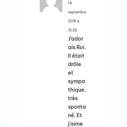
14
septembre
2018 à
15:26
J’ador
ais Roi.
Il était
drôle
et
sympa
thique,
très
sponta
né. Et
j’aime