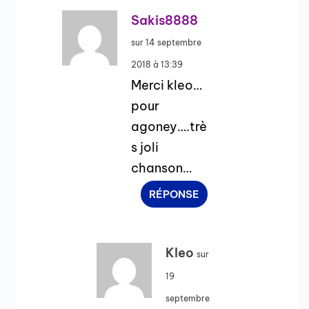
Sakis8888
sur 14 septembre
2018 à 13:39
Merci kleo…
pour
agoney….trè
s joli
chanson…
RÉPONSE
Kleo
sur
19
septembre