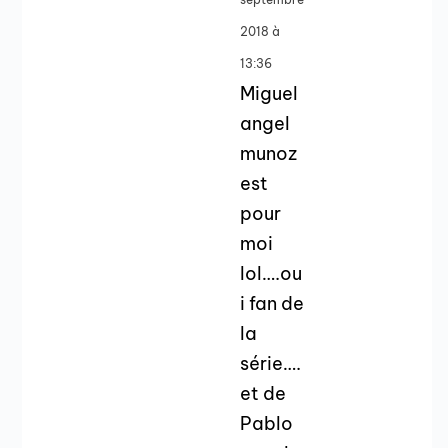
2018 à
13:36
Miguel
angel
munoz
est
pour
moi
lol….ou
i fan de
la
série….
et de
Pablo