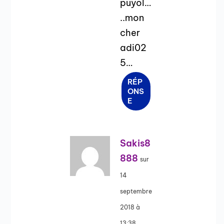
puyol…
..mon
cher
adi02
5…
RÉP
ONS
E
Sakis8
888
sur
14
septembre
2018 à
13:38