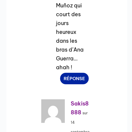
Muñoz qui
court des
jours
heureux
dans les
bras d’Ana
Guerra…
ahah !
RÉPONSE
Sakis8
888
sur
14
septembre