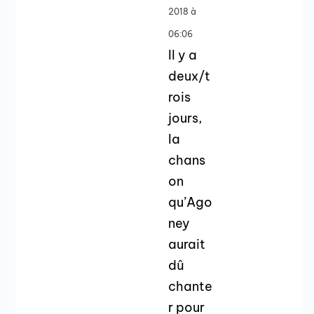
2018 à
06:06
Il y a
deux/t
rois
jours,
la
chans
on
qu’Ago
ney
aurait
dû
chante
r pour