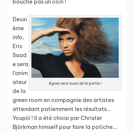
bouche pas un coin !
Deuxi
ème
info,
Eric
Saad
e sera
l’anim
ateur
Agnes sera aussi de la partie !
de la
green room en compagnie des artistes
attendant patiemment les résultats…
Youpiii ! Il a été choisi par Christer
Björkman himself pour faire la potiche…