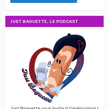
JUST BAGUETTE, LE PODCAST
Just Baguette
vous invite à l’apérovision !