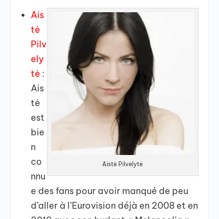
Ais
tė
Pilv
ely
tė
:
Ais
tė
est
bie
n
co
Aistė Pilvelytė
nnu
e des fans pour avoir manqué de peu
d’aller à l’Eurovision déjà en 2008 et en