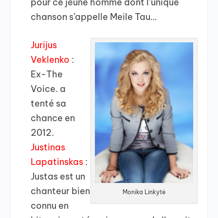
pour ce jeune homme dont l’unique
chanson s’appelle Meile Tau…
Jurijus
Veklenko
:
Ex-The
Voice. a
tenté sa
chance en
2012.
Justinas
Lapatinskas
:
Justas est un
chanteur bien
Monika Linkytė
connu en