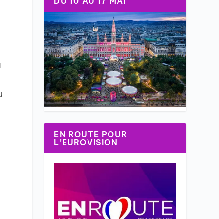
DU 10 AU 17 MAI
a
u
EN ROUTE POUR
L’EUROVISION