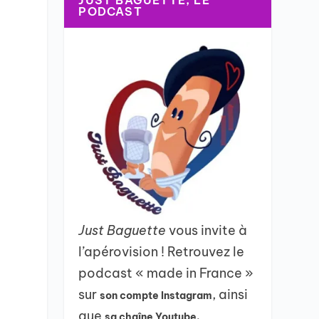
JUST BAGUETTE, LE
PODCAST
n
Just Baguette
vous invite à
l’apérovision ! Retrouvez le
podcast « made in France »
sur
, ainsi
son compte Instagram
que
sa chaîne Youtube.