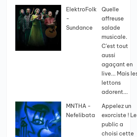
ElektroFolk
Quelle
-
affreuse
Sundance
salade
musicale.
C'est tout
aussi
agaçant en
live... Mais le
lettons
adorent...
MNTHA -
Appelez un
Nefelibata
exorciste ! Le
public a
choisi cette