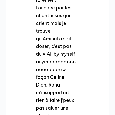
rarement
touchée par les
chanteuses qui
crient mais je
trouve
qu’Aminata sait
doser, c’est pas
du « All by myself
anymooooooooo
ooooooore »
façon Céline
Dion. Rona
m’insupportait,
rien à faire j’peux
pas saluer une