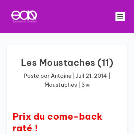
Les Moustaches (11)
Posté par
Antoine
|
Juil 21, 2014
|
Moustaches
|
3
Prix du come-back
raté !