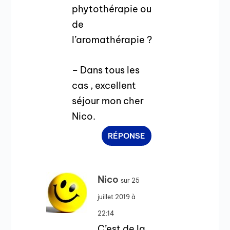
phytothérapie ou
de
l’aromathérapie ?
– Dans tous les
cas , excellent
séjour mon cher
Nico.
RÉPONSE
Nico
sur 25
juillet 2019 à
22:14
C’est de la