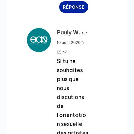
RÉPONSE
Pauly W.
sur
10 août 2020 à
09:44
Si tu ne
souhaites
plus que
nous
discutions
de
l’orientatio
n sexuelle
des artistes