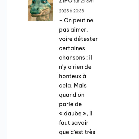
ZIPO
sur 29 avril
2025 à 20:38
– On peut ne
pas aimer,
voire détester
certaines
chansons : il
n’y a rien de
honteux à
cela. Mais
quand on
parle de
« daube », il
faut savoir
que c’est très