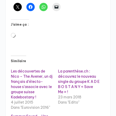
J’aime ça :
Chargement…
Similaire
Les découvertes de
La parenthèse.ch :
Nico – The Avener, un dj
découvrez le nouveau
français d’électo-
single du groupe K A D E
house s’associe avec le
B O S T A N Y « Save
groupe suisse
Me » !
Kadebostany !
23 mars 2018
4 juillet 2015
Dans "Edito"
Dans "Eurovision 2016"