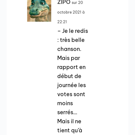
ZIPO
sur 20
octobre 2021 à
22:21
– Je le redis
: très belle
chanson.
Mais par
rapport en
début de
journée les
votes sont
moins
serrés…
Mais il ne
tient qu’à