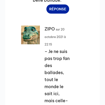
belle ballade.
RÉPONSE
ZIPO
sur 20
octobre 2021 à
22:15
– Je ne suis
pas trop fan
des
ballades,
tout le
monde le
sait ici,
mais celle-