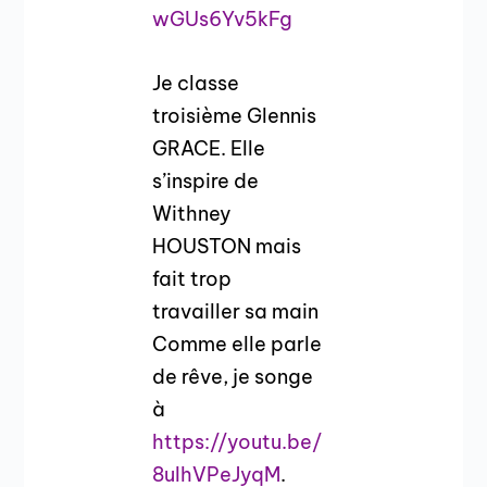
wGUs6Yv5kFg
Je classe
troisième Glennis
GRACE. Elle
s’inspire de
Withney
HOUSTON mais
fait trop
travailler sa main
Comme elle parle
de rêve, je songe
à
https://youtu.be/
8uIhVPeJyqM
.