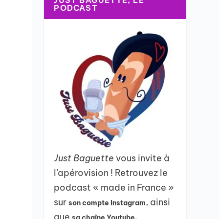
JUST BAGUETTE, LE
PODCAST
Just Baguette
vous invite à
l’apérovision ! Retrouvez le
podcast « made in France »
sur
, ainsi
son compte Instagram
que
sa chaîne Youtube.