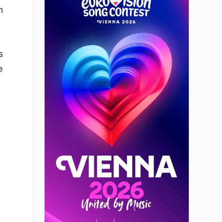
n
s
e