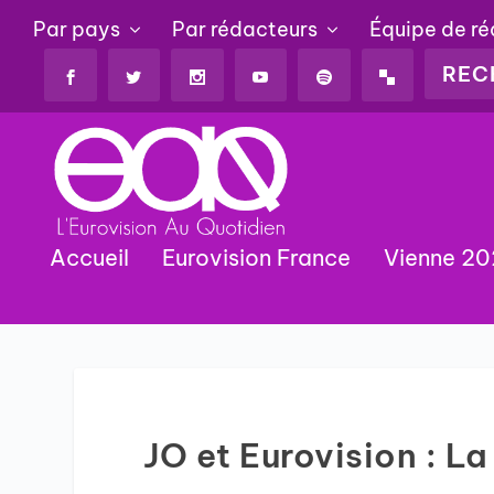
Par pays
Par rédacteurs
Équipe de r
Accueil
Eurovision France
Vienne 2
JO et Eurovision : L