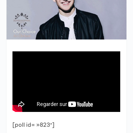
[poll id= »823″]