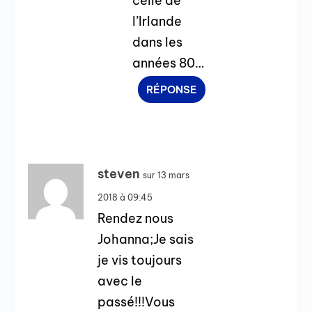
celle de
l’Irlande
dans les
années 80…
RÉPONSE
steven
sur 13 mars
2018 à 09:45
Rendez nous
Johanna;Je sais
je vis toujours
avec le
passé!!!Vous