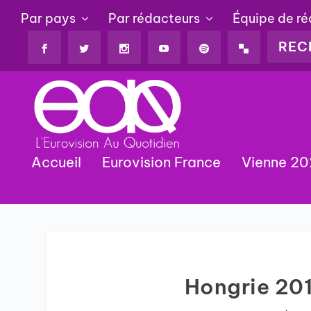
Par pays
Par rédacteurs
Équipe de r
Accueil
Eurovision France
Vienne 2
Hongrie 201