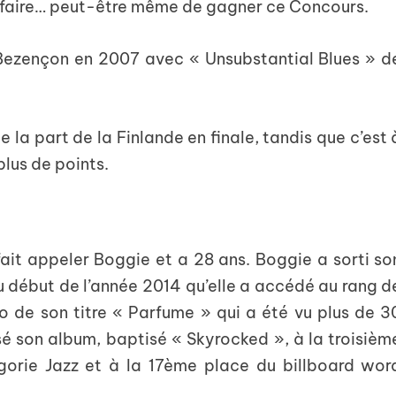
n faire… peut-être même de gagner ce Concours.
 Bezençon en 2007 avec « Unsubstantial Blues » d
e la part de la Finlande en finale, tandis que c’est 
plus de points.
fait appeler Boggie et a 28 ans. Boggie a sorti so
u début de l’année 2014 qu’elle a accédé au rang d
o de son titre « Parfume » qui a été vu plus de 3
sé son album, baptisé « Skyrocked », à la troisièm
gorie Jazz et à la 17ème place du billboard wor