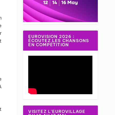
n
e
r
EUROVISION 2026 :
t
ÉCOUTEZ LES CHANSONS
EN COMPÉTITION
e
A
t
VISITEZ L’EUROVILLAGE