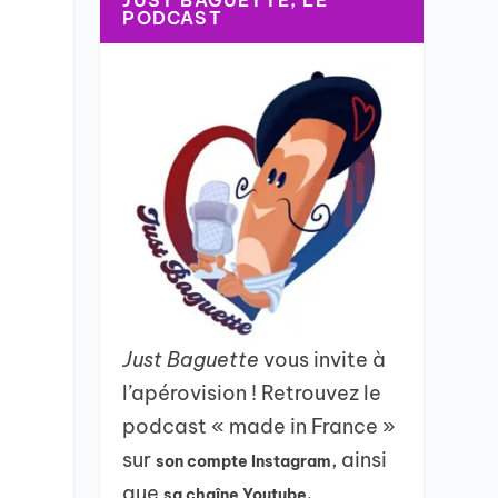
JUST BAGUETTE, LE
PODCAST
Just Baguette
vous invite à
l’apérovision ! Retrouvez le
podcast « made in France »
sur
, ainsi
son compte Instagram
que
sa chaîne Youtube.