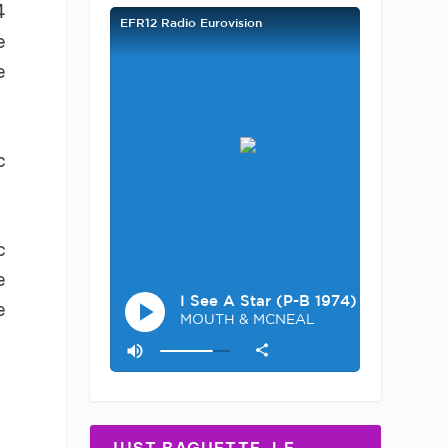
4
e
e
c
c
e
e