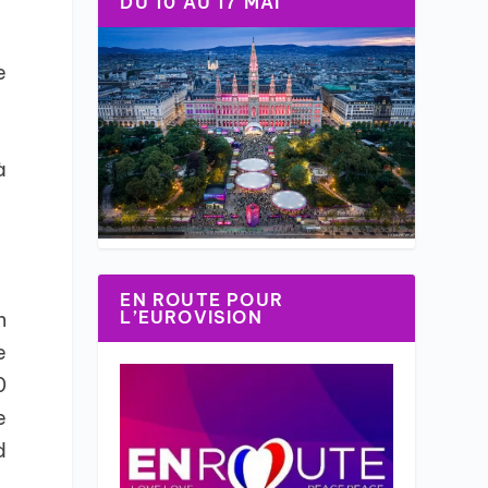
DU 10 AU 17 MAI
e
à
EN ROUTE POUR
L’EUROVISION
n
e
0
e
d