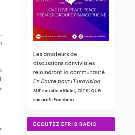
,
n
Les amateurs de
discussions conviviales
a
rejoindront la communauté
f
En Route pour l’Eurovision
e
sur
, ainsi que
son site officiel
son profil Facebook.
ÉCOUTEZ EFR12 RADIO
e