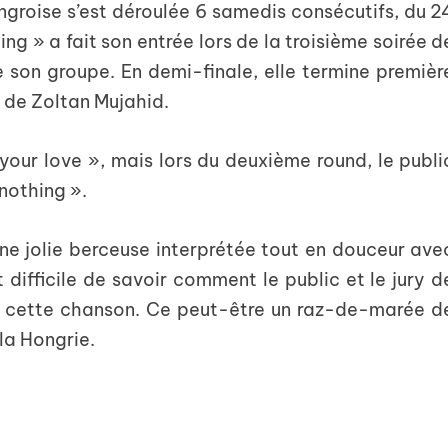
groise s’est déroulée 6 samedis consécutifs, du 2
ing » a fait son entrée lors de la troisième soirée d
e son groupe. En demi-finale, elle termine premièr
 de Zoltan Mujahid.
e your love », mais lors du deuxième round, le publi
 nothing ».
ne jolie berceuse interprétée tout en douceur ave
t difficile de savoir comment le public et le jury d
nt cette chanson. Ce peut-être un raz-de-marée d
la Hongrie.