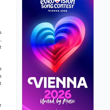
s
,
t
a
a
t
r