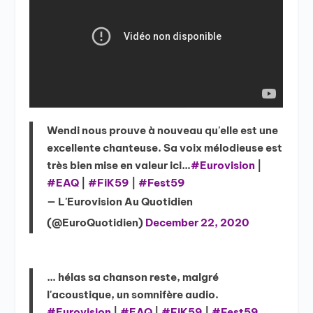
Wendi nous prouve à nouveau qu'elle est une
excellente chanteuse. Sa voix mélodieuse est
très bien mise en valeur ici…
#Eurovision
|
#EAQ
|
#FiK59
|
#Fest59
— L'Eurovision Au Quotidien
(@EuroQuotidien)
December 22, 2020
… hélas sa chanson reste, malgré
l'acoustique, un somnifère audio.
#Eurovision
|
#EAQ
|
#FiK59
|
#Fest59