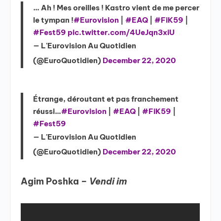
… Ah ! Mes oreilles ! Kastro vient de me percer
le tympan !
#Eurovision
|
#EAQ
|
#FiK59
|
#Fest59
pic.twitter.com/4UeJqn3xiU
— L'Eurovision Au Quotidien
(@EuroQuotidien)
December 22, 2020
Étrange, déroutant et pas franchement
réussi…
#Eurovision
|
#EAQ
|
#FiK59
|
#Fest59
— L'Eurovision Au Quotidien
(@EuroQuotidien)
December 22, 2020
Agim Poshka –
Vendi im