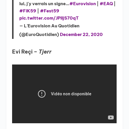
lui, j'y verrais un signe…
#Eurovision
|
#EAQ
|
#FiK59
|
#Fest59
pic.twitter.com/JPIIjS70qT
— L'Eurovision Au Quotidien
(@EuroQuotidien)
December 22, 2020
Evi Reçi –
Tjerr