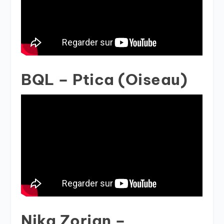
BQL –
Ptica (Oiseau)
Nika Zorjan –