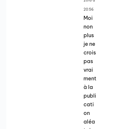
2018 à
20:56
Moi
non
plus
je ne
crois
pas
vrai
ment
à la
publi
cati
on
aléa