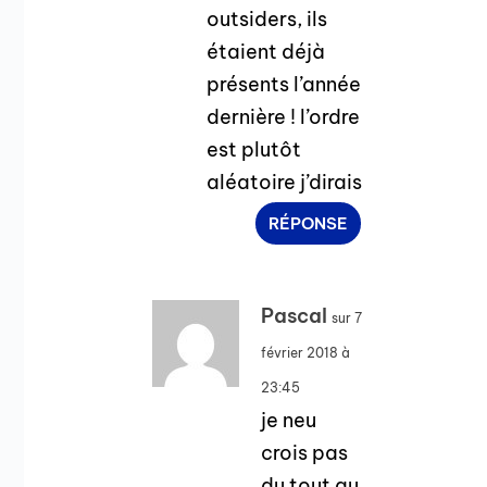
outsiders, ils
étaient déjà
présents l’année
dernière ! l’ordre
est plutôt
aléatoire j’dirais
RÉPONSE
Pascal
sur 7
février 2018 à
23:45
je neu
crois pas
du tout au