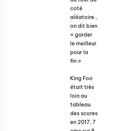
coté
aléatoire ,
on dit bien
« garder
le meilleur
pour la
fin »
King Foo
était très
loin au
tableau
des scores
en 2017, 7
eme sur 8.