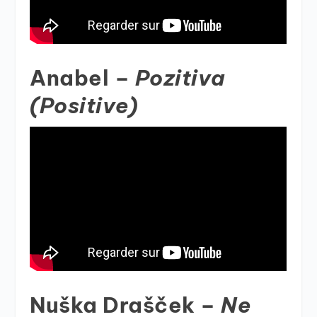
Anabel –
Pozitiva
(Positive)
Nuška Drašček –
Ne