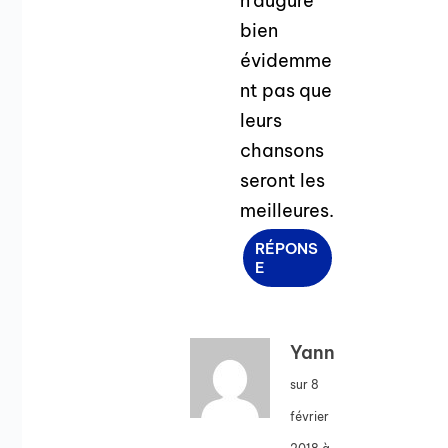
n’augure
bien
évidemme
nt pas que
leurs
chansons
seront les
meilleures.
RÉPONS
E
Yann
sur 8
février