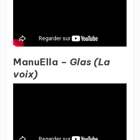
ManuElla –
Glas (La
voix)