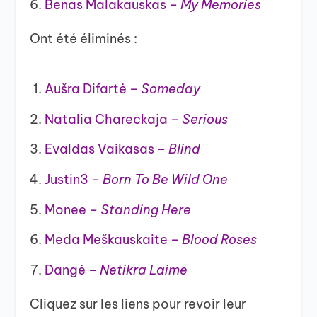
Benas Malakauskas –
My Memories
Ont été éliminés :
Aušra Difartė –
Someday
Natalia Chareckaja –
Serious
Evaldas Vaikasas –
Blind
Justin3 –
Born To Be Wild One
Monee –
Standing Here
Meda Meškauskaite –
Blood Roses
Dangė –
Netikra Laime
Cliquez sur les liens pour revoir leur