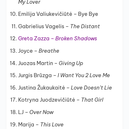
My Lover
Emilija Valiukevičiūtė – Bye Bye
Gabrielius Vagelis –
The Distant
Greta Zazza –
Broken Shadows
Joyce –
Breathe
Juozas Martin –
Giving Up
Jurgis Brūzga –
I Want You 2 Love Me
Justina Žukaukaitė –
Love Doesn’t Lie
Kotryna Juodzevičiūtė –
That Girl
LJ –
Over Now
Marija –
This Love