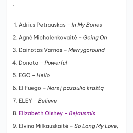
:
Adrius Petrauskas –
In My Bones
Agnė Michalenkovaitė –
Going On
Dainotas Varnas –
Merrygoround
Donata –
Powerful
EGO –
Hello
El Fuego –
Nors į pasaulio kraštą
ELEY –
Believe
Elizabeth Olshey –
Bejausmis
Elvina Milkauskaitė –
So Long My Love,