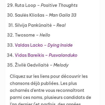
Ruta Loop –
Positive Thoughts
Saulės Kliošas –
Man Gaila 33
Silvija Pankūnaitė –
Real
Twosome –
Hello
Valdas Lacko –
Dying Inside
Vidas Bareikis –
Pusvalanduko
Živilė Gedvilaitė –
Melody
Cliquez sur les liens pour découvrir les
chansons déjà publiées. Les plus
acharnés d’entre vous reconnaîtront
parmi ces noms, plusieurs candidats de
l’an dernier (et parfois, des années