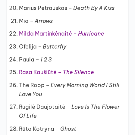
Marius Petrauskas –
Death By A Kiss
Mia –
Arrows
Milda Martinkėnaitė –
Hurricane
Ofelija –
Butterfly
Paula –
1 2 3
Rasa Kaušiūtė –
The Silence
The Roop –
Every Morning World I Still
Love You
Rugilė Daujotaitė –
Love Is The Flower
Of Life
Rūta Kotryna –
Ghost