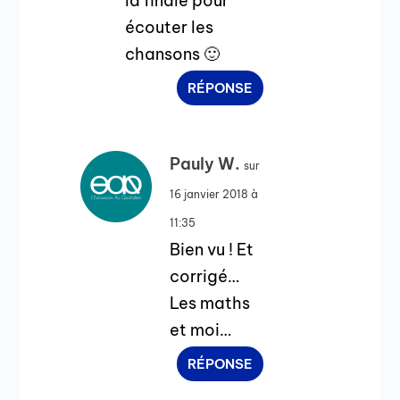
la finale pour
écouter les
chansons 🙂
RÉPONSE
Pauly W.
sur
16 janvier 2018 à
11:35
Bien vu ! Et
corrigé…
Les maths
et moi…
RÉPONSE