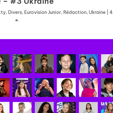
Q – #3 Ukraine
tty
,
Divers
,
Eurovision Junior
,
Rédaction
,
Ukraine
|
4