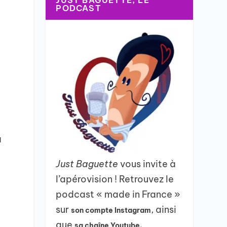
JUST BAGUETTE, LE
PODCAST
à
Just Baguette
vous invite à
l’apérovision ! Retrouvez le
podcast « made in France »
sur
, ainsi
son compte Instagram
que
sa chaîne Youtube.