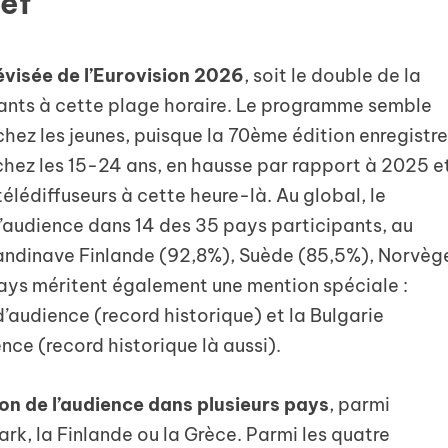
ref
lévisée de l’Eurovision 2026
, soit le double de la
pants à cette plage horaire. Le programme semble
hez les jeunes, puisque la 70ème édition enregistr
chez les 15-24 ans, en hausse par rapport à 2025 e
élédiffuseurs à cette heure-là. Au global, le
’audience dans 14 des 35 pays participants, au
candinave Finlande (92,8%), Suède (85,5%), Norvèg
ys méritent également une mention spéciale :
d’audience (record historique) et la Bulgarie
ce (record historique là aussi).
on de l’audience dans plusieurs pays
, parmi
emark, la Finlande ou la Grèce. Parmi les quatre