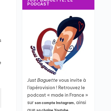
JUST BAGUETTE, LE
PODCAST
s
e
Just Baguette
vous invite à
l’apérovision ! Retrouvez le
podcast « made in France »
sur
, ainsi
son compte Instagram
que
sa chaîne Youtube.