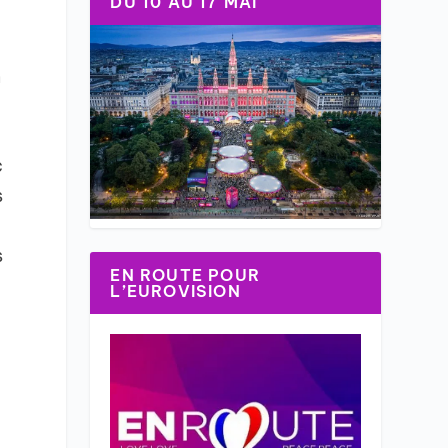
DU 10 AU 17 MAI
n
c
s
s
EN ROUTE POUR
L’EUROVISION