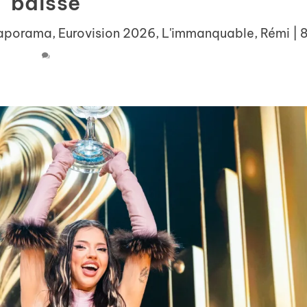
baisse
aporama
,
Eurovision 2026
,
L'immanquable
,
Rémi
|