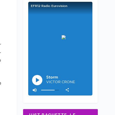
r
–
e
e