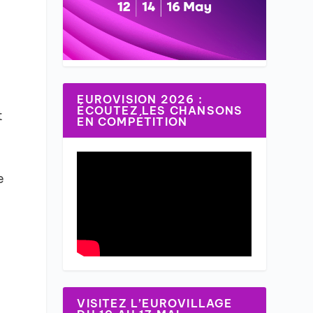
e
EUROVISION 2026 :
ÉCOUTEZ LES CHANSONS
t
EN COMPÉTITION
e
VISITEZ L’EUROVILLAGE