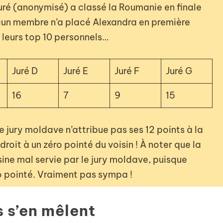
uré (anonymisé) a classé la Roumanie en finale
ucun membre n’a placé Alexandra en première
e leurs top 10 personnels…
Juré D
Juré E
Juré F
Juré G
16
7
9
15
le jury moldave n’attribue pas ses 12 points à la
roit à un zéro pointé du voisin ! À noter que la
sine mal servie par le jury moldave, puisque
ro pointé. Vraiment pas sympa !
s s’en mêlent