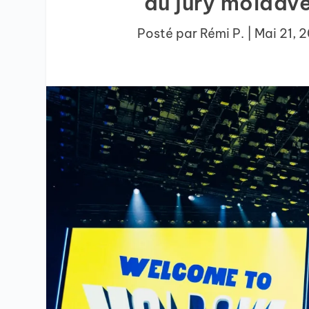
du jury moldav
Posté par
Rémi P.
|
Mai 21, 