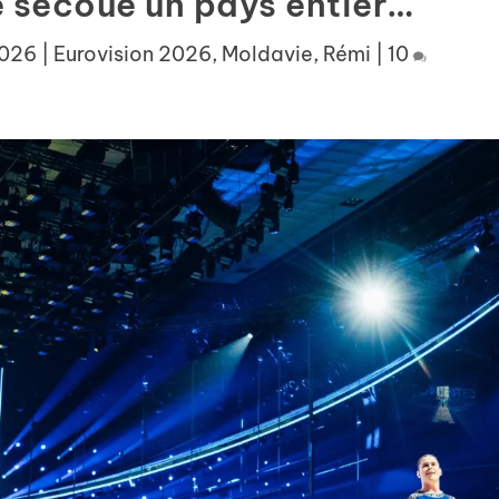
e secoue un pays entier…
2026
|
Eurovision 2026
,
Moldavie
,
Rémi
|
10