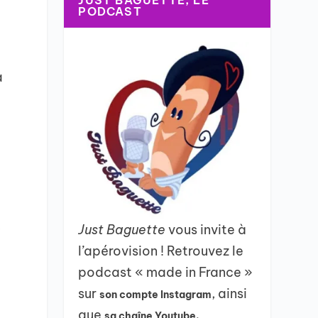
JUST BAGUETTE, LE
PODCAST
a
,
Just Baguette
vous invite à
l’apérovision ! Retrouvez le
podcast « made in France »
sur
, ainsi
son compte Instagram
que
sa chaîne Youtube.