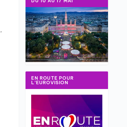
DU 10 AU 17 MAI
i
,
EN ROUTE POUR
L’EUROVISION