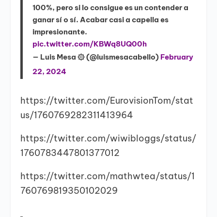
100%, pero si lo consigue es un contender a
ganar sí o sí. Acabar casi a capella es
impresionante.
pic.twitter.com/KBWq8UQ00h
— Luis Mesa ۞ (@luismesacabello)
February
22, 2024
https://twitter.com/EurovisionTom/stat
us/1760769282311413964
https://twitter.com/wiwibloggs/status/
1760783447801377012
https://twitter.com/mathwtea/status/1
760769819350102029