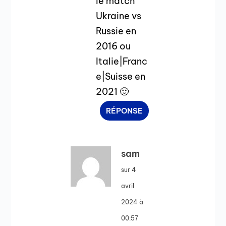
le match
Ukraine vs
Russie en
2016 ou
Italie|Franc
e|Suisse en
2021 🙂
RÉPONSE
sam
sur 4
avril
2024 à
00:57