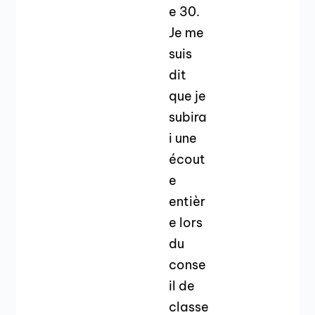
e 30.
Je me
suis
dit
que je
subira
i une
écout
e
entièr
e lors
du
conse
il de
classe