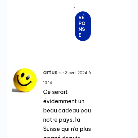
.
RÉ
PO
NS
E
artus
sur 3 avril 2024 à
13:14
Ce serait
évidemment un
beau cadeau pou
notre pays, la
Suisse qui n’a plus