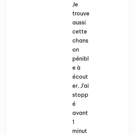
Je
trouve
aussi
cette
chans
on
pénibl
e à
écout
er. J’ai
stopp
é
avant
1
minut