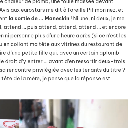
une chaleur de plomb, une foule massée devant
vis aux eurostars me dit à l’oreille Pif mon nez, et
dent
la sortie de … Maneskin
! Ni une, ni deux, je me
, attend … puis attend, attend, attend … et encore
n ni personne plus d’une heure après (si ce n’est les
u en collant ma tête aux vitrines du restaurant de
aire d’une petite fille qui, avec un certain aplomb,
e droit d’y entrer … avant d’en ressortir deux-trois
 sa rencontre privilégiée avec les tenants du titre ?
a tête de la mère, je pense que la réponse est