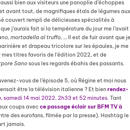
re aussi bien aux visiteurs une panoplie d’échoppes
et avant tout, de magnifiques étals de légumes au
hé couvert rempli de délicieuses spécialités à
ue j’aurais fait si la température du jour me l’avait
ano, mortadella
al truffo,
… Il est de fuir avant que j
marinière et drapeau tricolore sur les épaules, je me
 mes titres favoris de l’édition 2022, et de
rpore Sano
sous les regards ébahis des passants.
uvenez-vous de l’épisode 5, où Régine et moi nous
ensait être la télévision italienne ? Et bien
rendez-
n
, samedi 14 mai 2022, 2h33 et 52 minutes
.
Tant
 deux coups avec
ce passage éclair sur BFM TV à
tre des eurofans, filmée par la presse). Hashtag le
urt jamais.