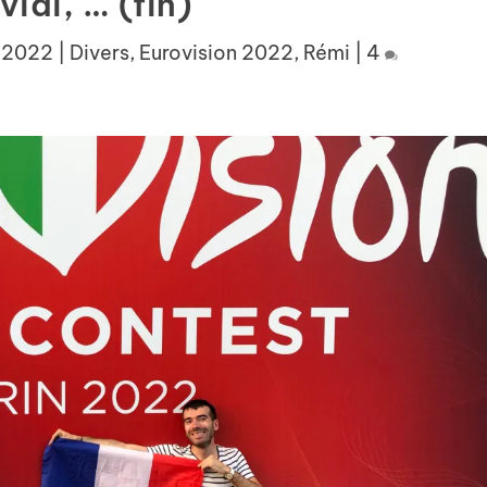
vidi, … (fin)
, 2022
|
Divers
,
Eurovision 2022
,
Rémi
|
4