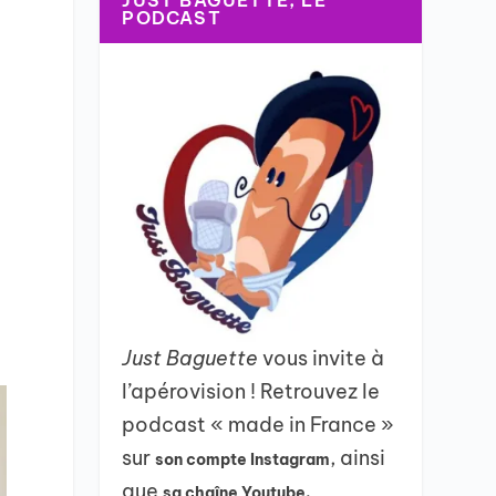
JUST BAGUETTE, LE
PODCAST
Just Baguette
vous invite à
l’apérovision ! Retrouvez le
podcast « made in France »
sur
, ainsi
son compte Instagram
que
sa chaîne Youtube.