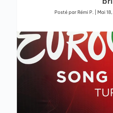
bri
Posté par
Rémi P.
|
Mai 18