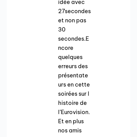
idée avec
27secondes
et non pas
30
secondes.E
ncore
quelques
erreurs des
présentate
urs en cette
soirées sur l
histoire de
l’Eurovision.
Et en plus
nos amis