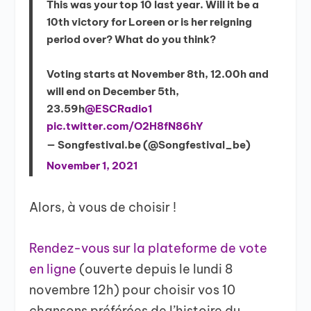
This was your top 10 last year. Will it be a
10th victory for Loreen or is her reigning
period over? What do you think?
Voting starts at November 8th, 12.00h and
will end on December 5th,
23.59h
@ESCRadio1
pic.twitter.com/O2H8fN86hY
— Songfestival.be (@Songfestival_be)
November 1, 2021
Alors, à vous de choisir !
Rendez-vous sur la plateforme de vote
en ligne
(ouverte depuis le lundi 8
novembre 12h) pour choisir vos 10
chansons préférées de l’histoire du