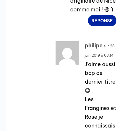
originaire de Nice
comme moi ! 😆 )
RÉPONSE
philipe
sur 26
juin 2019 à 03:14
J’aime aussi
bcp ce
dernier titre
😉 .
Les
Frangines et
Rose je
connaissais